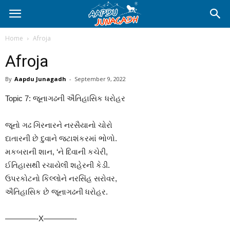
Home
Afroja
Afroja
By
Aapdu Junagadh
-
September 9, 2022
Topic 7: જૂનાગઢની ઐતિહાસિક ધરોહર
જૂનો ગઢ ગિરનારને નરસૈયાનો ચોરો
દાતારની છે દુવાને જટાશંકરમાં ભોળો.
મકબરાની શાન, ‘ને દિવાની કચેરી,
ઈતિહાસથી રચાયેલી શહેરની કેડી.
ઉપરકોટનો કિલ્લોને નરસિંહ સરોવર,
ઐતિહાસિક છે જૂનાગઢની ધરોહર.
————-X————-