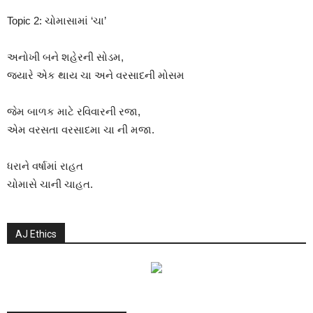
Topic 2: ચોમાસામાં ‘ચા’
અનોખી બને શહેરની સોડમ,
જ્યારે એક થાય ચા અને વરસાદની મોસમ
જેમ બાળક માટે રવિવારની રજા,
એમ વરસતા વરસાદમા ચા ની મજા.
ધરાને વર્ષામાં રાહત
ચોમાસે ચાની ચાહત.
AJ Ethics