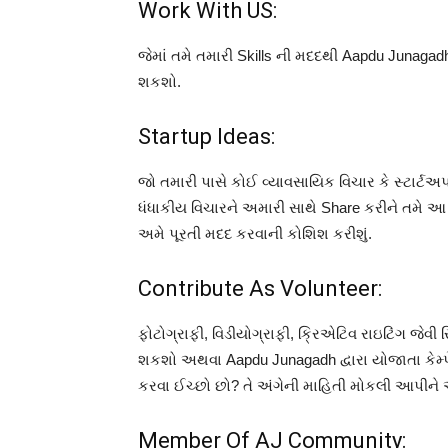
Work With US:
જેમાં તમે તમારી Skills ની મદદથી Aapdu Junagadh
શકશો.
Startup Ideas:
જો તમારી પાસે કોઈ વ્યાવસાયિક વિચાર કે સ્ટાર્ટઅપ 
ધંધાકીય વિચારને અમારી સાથે Share કરીને તમે આ
અમે પૂરતી મદદ કરવાની કોશિશ કરીશું.
Contribute As Volunteer:
ફોટોગ્રાફી, વિડીયોગ્રાફી, ક્રિએટિવ રાઇટિંગ જેવી
શકશો અથવા Aapdu Junagadh દ્વારા યોજાતા કેમ્પેનમ
કરવા ઈચ્છો છો? તે અંગેની માહિતી મોકલી આપીને 
Member Of AJ Community: