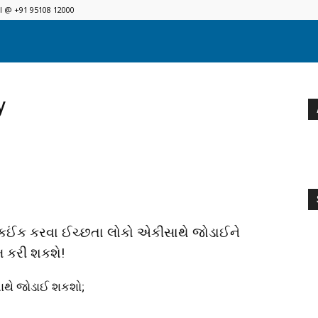
ll @ +91 95108 12000
y
ે કઈંક કરવા ઈચ્છતા લોકો એકીસાથે જોડાઈને
મ કરી શકશે!
સાથે જોડાઈ શકશો;