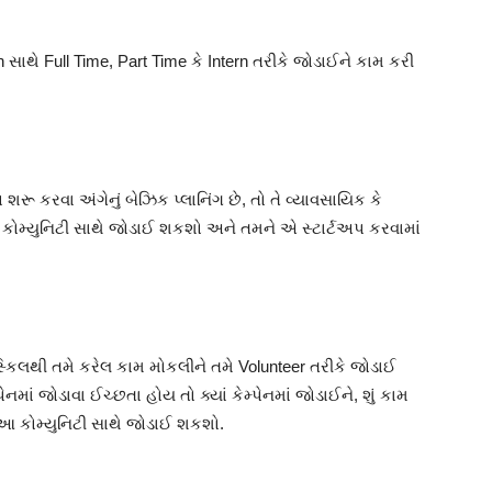
 સાથે Full Time, Part Time કે Intern તરીકે જોડાઈને કામ કરી
શરૂ કરવા અંગેનું બેઝિક પ્લાનિંગ છે, તો તે વ્યાવસાયિક કે
 કોમ્યુનિટી સાથે જોડાઈ શકશો અને તમને એ સ્ટાર્ટઅપ કરવામાં
 સ્કિલથી તમે કરેલ કામ મોકલીને તમે Volunteer તરીકે જોડાઈ
ાં જોડાવા ઈચ્છતા હોય તો ક્યાં કેમ્પેનમાં જોડાઈને, શું કામ
આ કોમ્યુનિટી સાથે જોડાઈ શકશો.