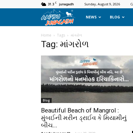
C
31.3
Sunday, August 9, 2026
C
junagadh
Aapdu
NEWS
BLOG
Junagadh
Home
Tags
માંગરોળ
Tag: માંગરોળ
Blog
Beautiful Beach of Mangrol :
મુંબઈની મરીન ડ્રાઈવ કે મિયામીનું
બીચ...