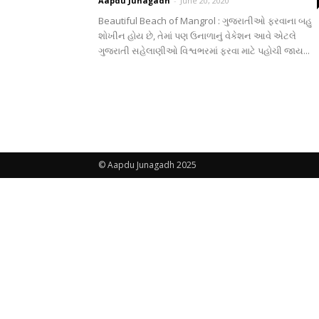
Aapdu Junagadh
-
June 20, 2020
Beautiful Beach of Mangrol : ગુજરાતીઓ ફરવાના બહુ
શોખીન હોય છે, તેમાં પણ ઉનાળાનું વેકેશન આવે એટલે
ગુજરાતી સહેલાણીઓ વિશ્વભરમાં ફરવા માટે પહોચી જાય...
© Aapdu Junagadh 2025