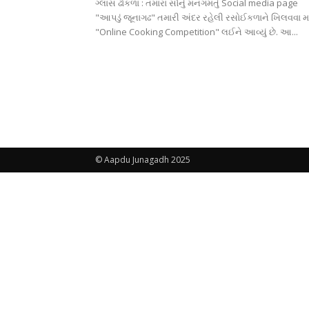
ગ્લાસ ઢોકળા : તમારા સૌનું મનગમતું Social media page
"આપડું જૂનાગઢ" તમારી અંદર રહેલી રસોઈકળાને ખિલવવા મા
"Online Cooking Competition" લઈને આવ્યું છે. આ...
© Aapdu Junagadh 2025