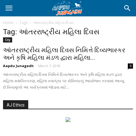
Home
Tags
આંતરરાષ્ટ્રીય મહિલા દિવસ
Tag: આંતરરાષ્ટ્રીય મહિલા દિવસ
City
આંતરરાષ્ટ્રીય મહિલા દિવસ નિમિત્તે દિવ્યભાસ્કર
અને કૃષિ મહિલા મંડળ દ્વારા મહિલા...
Aapdu Junagadh
-
March 7, 2018
0
આંતરરાષ્ટ્રીય મહિલા દિવસ નિમિત્તે દિવ્યભાસ્કર અને કૃષિ મહિલા મંડળ દ્વારા
મહિલા સશક્તિકરણ, મહિલા સ્વાતંત્ર્ય પર સેમિનારનું આયોજન કરવામાં આવ્યુ
છે.વિનામૂલ્યે આ કાર્યક્રમમાં જોડાવા માટે...
AJ Ethics