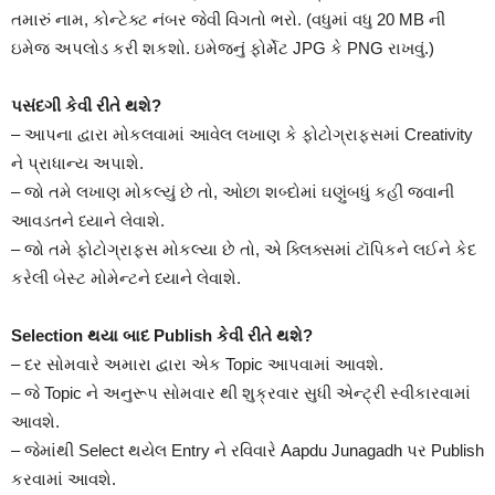
તમારું નામ, કોન્ટેક્ટ નંબર જેવી વિગતો ભરો. (વધુમાં વધુ 20 MB ની
ઇમેજ અપલોડ કરી શકશો. ઇમેજનું ફોર્મેટ JPG કે PNG રાખવું.)
પસંદગી કેવી રીતે થશે?
– આપના દ્વારા મોકલવામાં આવેલ લખાણ કે ફોટોગ્રાફ્સમાં Creativity
ને પ્રાધાન્ય અપાશે.
– જો તમે લખાણ મોકલ્યું છે તો, ઓછા શબ્દોમાં ઘણુંબધું કહી જવાની
આવડતને ધ્યાને લેવાશે.
– જો તમે ફોટોગ્રાફ્સ મોકલ્યા છે તો, એ ક્લિક્સમાં ટૉપિકને લઈને કેદ
કરેલી બેસ્ટ મોમેન્ટને ધ્યાને લેવાશે.
Selection થયા બાદ Publish કેવી રીતે થશે?
– દર સોમવારે અમારા દ્વારા એક Topic આપવામાં આવશે.
– જે Topic ને અનુરૂપ સોમવાર થી શુક્રવાર સુધી એન્ટ્રી સ્વીકારવામાં
આવશે.
– જેમાંથી Select થયેલ Entry ને રવિવારે Aapdu Junagadh પર Publish
કરવામાં આવશે.