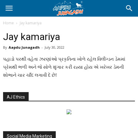
Home
Jay kamariya
Jay kamariya
By
Aapdu Junagadh
-
July 30, 2022
પહાડો પરથી વહેતા ઝરણાંઓ પ્રકૃતિના ખોળે રહેલ વિલીંગ્ડન ડેમમાં
પ્રેમથી ભળી અને જે સોળે શૃૃંગાર કરી રહ્યા હોય એ ખરેખર ડેમની
શોભાને ચાર ચાંઁદ લગાવી દે છે!
AJ Ethics
Social Media Marketing